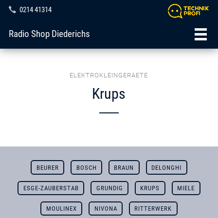
0214 41314
Radio Shop Diederichs
ELEKTROKLEINGERAETE
Krups
BEURER
BOSCH
BRAUN
DELONGHI
ESGE-ZAUBERSTAB
GRUNDIG
KRUPS
MIELE
MOULINEX
NIVONA
RITTERWERK